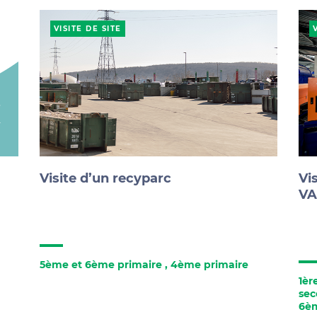
VISITE DE SITE
Visite d’un recyparc
Vi
VA
5ème et 6ème primaire
,
4ème primaire
1èr
sec
6èm