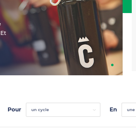
e
 Et
Pour
En
un cycle
une 