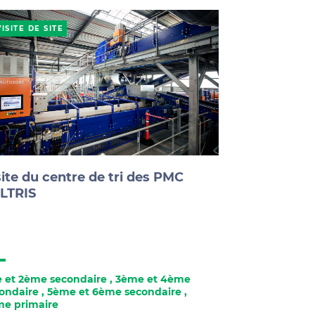
VISITE DE SITE
site du centre de tri des PMC
LTRIS
e et 2ème secondaire
,
3ème et 4ème
ondaire
,
5ème et 6ème secondaire
,
e primaire