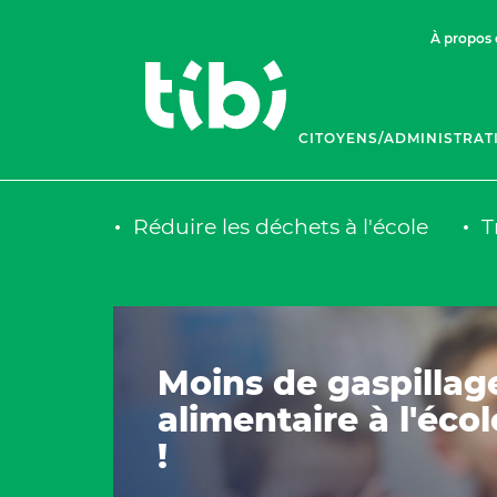
À propos 
CITOYENS/ADMINISTRAT
Réduire les déchets à l'école
T
Moins de gaspillag
alimentaire à l'écol
!