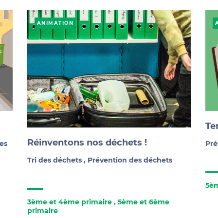
ANIMATION
Te
Réinventons nos déchets !
es
Pré
Tri des déchets
,
Prévention des déchets
5èm
3ème et 4ème primaire
,
5ème et 6ème
primaire