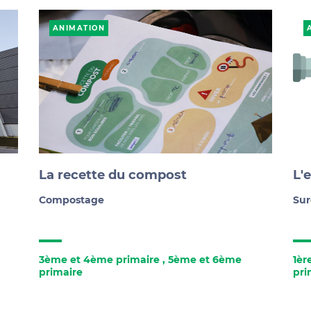
ANIMATION
La recette du compost
L'
Compostage
Su
3ème et 4ème primaire
,
5ème et 6ème
1èr
primaire
pri