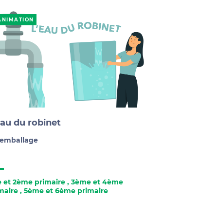
ANIMATION
eau du robinet
remballage
e et 2ème primaire
,
3ème et 4ème
maire
,
5ème et 6ème primaire